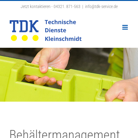
Zum
Jetzt kontaktieren - 04321. 871-563
|
info@tdk-service.de
Inhalt
springen
Behältermanagement