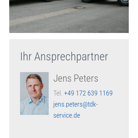
Ihr Ansprechpartner
Jens Peters
Tel.
+49 172 639 1169
jens.peters@tdk-
service.de