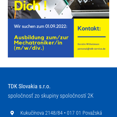
TDK Slovakia s.r.o.
spoločnosť zo skupiny spoločností 2K
Kukučínova 2148/84 •
017 01 Považská